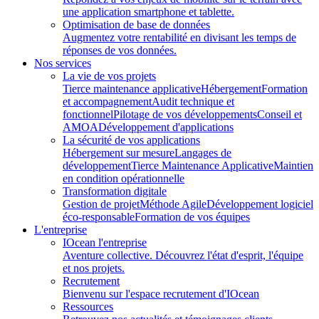
une application smartphone et tablette.
Optimisation de base de données
Augmentez votre rentabilité en divisant les temps de
réponses de vos données.
Nos services
La vie de vos projets
Tierce maintenance applicative
Hébergement
Formation
et accompagnement
Audit technique et
fonctionnel
Pilotage de vos développements
Conseil et
AMOA
Développement d'applications
La sécurité de vos applications
Hébergement sur mesure
Langages de
développement
Tierce Maintenance Applicative
Maintien
en condition opérationnelle
Transformation digitale
Gestion de projet
Méthode Agile
Développement logiciel
éco-responsable
Formation de vos équipes
L'entreprise
IOcean l'entreprise
Aventure collective. Découvrez l'état d'esprit, l'équipe
et nos projets.
Recrutement
Bienvenu sur l'espace recrutement d'IOcean
Ressources