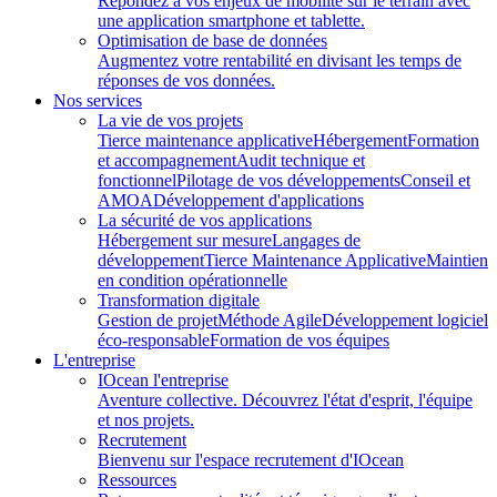
Répondez à vos enjeux de mobilité sur le terrain avec
une application smartphone et tablette.
Optimisation de base de données
Augmentez votre rentabilité en divisant les temps de
réponses de vos données.
Nos services
La vie de vos projets
Tierce maintenance applicative
Hébergement
Formation
et accompagnement
Audit technique et
fonctionnel
Pilotage de vos développements
Conseil et
AMOA
Développement d'applications
La sécurité de vos applications
Hébergement sur mesure
Langages de
développement
Tierce Maintenance Applicative
Maintien
en condition opérationnelle
Transformation digitale
Gestion de projet
Méthode Agile
Développement logiciel
éco-responsable
Formation de vos équipes
L'entreprise
IOcean l'entreprise
Aventure collective. Découvrez l'état d'esprit, l'équipe
et nos projets.
Recrutement
Bienvenu sur l'espace recrutement d'IOcean
Ressources