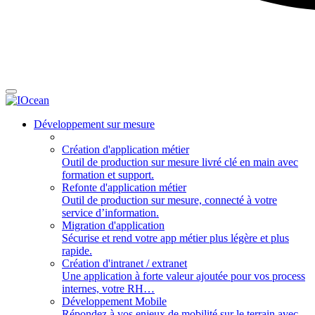
Développement sur mesure
Création d'application métier
Outil de production sur mesure livré clé en main avec
formation et support.
Refonte d'application métier
Outil de production sur mesure, connecté à votre
service d’information.
Migration d'application
Sécurise et rend votre app métier plus légère et plus
rapide.
Création d'intranet / extranet
Une application à forte valeur ajoutée pour vos process
internes, votre RH…
Développement Mobile
Répondez à vos enjeux de mobilité sur le terrain avec