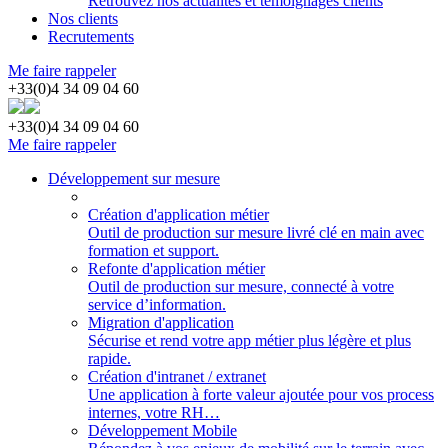
Retrouvez nos actualités et témoignages clients
Nos clients
Recrutements
Me faire rappeler
+33(0)4 34 09 04 60
+33(0)4 34 09 04 60
Me faire rappeler
Développement sur mesure
Création d'application métier
Outil de production sur mesure livré clé en main avec
formation et support.
Refonte d'application métier
Outil de production sur mesure, connecté à votre
service d’information.
Migration d'application
Sécurise et rend votre app métier plus légère et plus
rapide.
Création d'intranet / extranet
Une application à forte valeur ajoutée pour vos process
internes, votre RH…
Développement Mobile