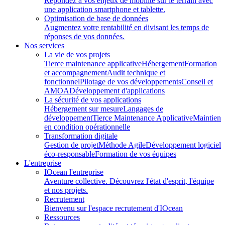
Répondez à vos enjeux de mobilité sur le terrain avec
une application smartphone et tablette.
Optimisation de base de données
Augmentez votre rentabilité en divisant les temps de
réponses de vos données.
Nos services
La vie de vos projets
Tierce maintenance applicative
Hébergement
Formation
et accompagnement
Audit technique et
fonctionnel
Pilotage de vos développements
Conseil et
AMOA
Développement d'applications
La sécurité de vos applications
Hébergement sur mesure
Langages de
développement
Tierce Maintenance Applicative
Maintien
en condition opérationnelle
Transformation digitale
Gestion de projet
Méthode Agile
Développement logiciel
éco-responsable
Formation de vos équipes
L'entreprise
IOcean l'entreprise
Aventure collective. Découvrez l'état d'esprit, l'équipe
et nos projets.
Recrutement
Bienvenu sur l'espace recrutement d'IOcean
Ressources