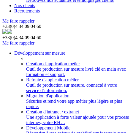
Retrouvez nos actualités et témoignages clients
Nos clients
Recrutements
Me faire rappeler
+33(0)4 34 09 04 60
+33(0)4 34 09 04 60
Me faire rappeler
Développement sur mesure
Création d'application métier
Outil de production sur mesure livré clé en main avec
formation et support.
Refonte d'application métier
Outil de production sur mesure, connecté à votre
service d’information.
Migration d'application
Sécurise et rend votre app métier plus légère et plus
rapide.
Création d'intranet / extranet
Une application à forte valeur ajoutée pour vos process
internes, votre RH…
Développement Mobile