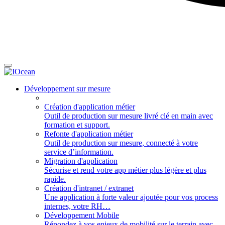
Développement sur mesure
Création d'application métier
Outil de production sur mesure livré clé en main avec
formation et support.
Refonte d'application métier
Outil de production sur mesure, connecté à votre
service d’information.
Migration d'application
Sécurise et rend votre app métier plus légère et plus
rapide.
Création d'intranet / extranet
Une application à forte valeur ajoutée pour vos process
internes, votre RH…
Développement Mobile
Répondez à vos enjeux de mobilité sur le terrain avec