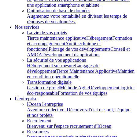
une application smartphone et tablette.
Optimisation de base de données
Augmentez votre rentabilité en divisant les temps de
réponses de vos données.
Nos services
La vie de vos projets
Tierce maintenance applicative
Hébergement
Formation
et accompagnement
Audit technique et
fonctionnel
Pilotage de vos développements
Conseil et
AMOA
Développement d'applications
La sécurité de vos applications
Hébergement sur mesure
Langages de
développement
Tierce Maintenance Applicative
Maintien
en condition opérationnelle
Transformation digitale
Gestion de projet
Méthode Agile
Développement logiciel
éco-responsable
Formation de vos équipes
L'entreprise
IOcean l'entreprise
Aventure collective. Découvrez l'état d'esprit, l'équipe
et nos projets.
Recrutement
Bienvenu sur l'espace recrutement d'IOcean
Ressources