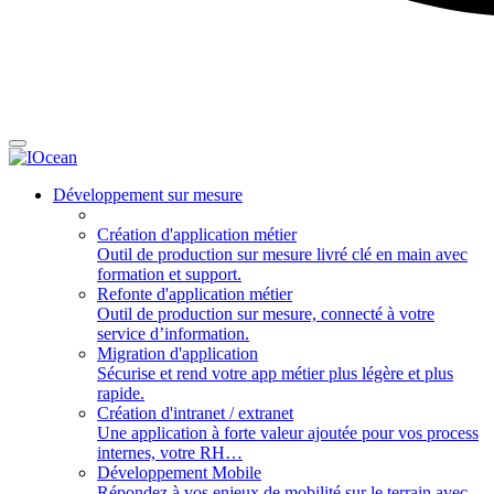
Développement sur mesure
Création d'application métier
Outil de production sur mesure livré clé en main avec
formation et support.
Refonte d'application métier
Outil de production sur mesure, connecté à votre
service d’information.
Migration d'application
Sécurise et rend votre app métier plus légère et plus
rapide.
Création d'intranet / extranet
Une application à forte valeur ajoutée pour vos process
internes, votre RH…
Développement Mobile
Répondez à vos enjeux de mobilité sur le terrain avec