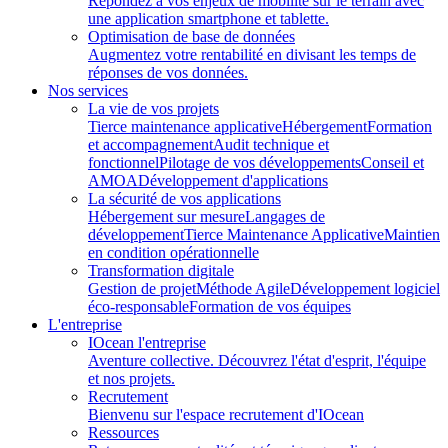
Répondez à vos enjeux de mobilité sur le terrain avec
une application smartphone et tablette.
Optimisation de base de données
Augmentez votre rentabilité en divisant les temps de
réponses de vos données.
Nos services
La vie de vos projets
Tierce maintenance applicative
Hébergement
Formation
et accompagnement
Audit technique et
fonctionnel
Pilotage de vos développements
Conseil et
AMOA
Développement d'applications
La sécurité de vos applications
Hébergement sur mesure
Langages de
développement
Tierce Maintenance Applicative
Maintien
en condition opérationnelle
Transformation digitale
Gestion de projet
Méthode Agile
Développement logiciel
éco-responsable
Formation de vos équipes
L'entreprise
IOcean l'entreprise
Aventure collective. Découvrez l'état d'esprit, l'équipe
et nos projets.
Recrutement
Bienvenu sur l'espace recrutement d'IOcean
Ressources