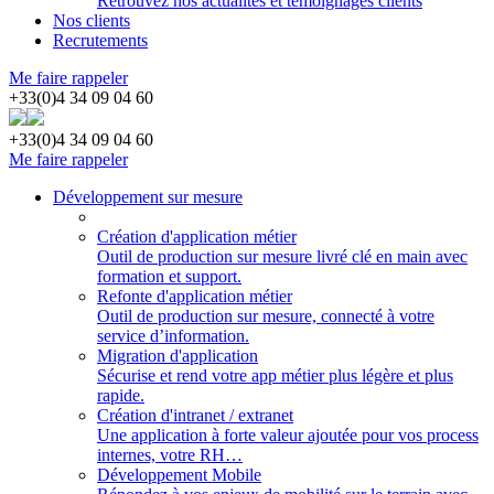
Retrouvez nos actualités et témoignages clients
Nos clients
Recrutements
Me faire rappeler
+33(0)4 34 09 04 60
+33(0)4 34 09 04 60
Me faire rappeler
Développement sur mesure
Création d'application métier
Outil de production sur mesure livré clé en main avec
formation et support.
Refonte d'application métier
Outil de production sur mesure, connecté à votre
service d’information.
Migration d'application
Sécurise et rend votre app métier plus légère et plus
rapide.
Création d'intranet / extranet
Une application à forte valeur ajoutée pour vos process
internes, votre RH…
Développement Mobile