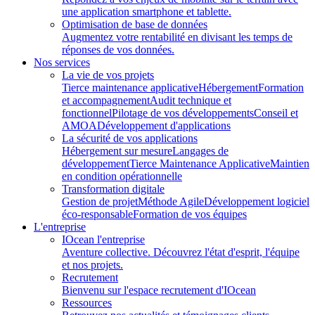
une application smartphone et tablette.
Optimisation de base de données
Augmentez votre rentabilité en divisant les temps de
réponses de vos données.
Nos services
La vie de vos projets
Tierce maintenance applicative
Hébergement
Formation
et accompagnement
Audit technique et
fonctionnel
Pilotage de vos développements
Conseil et
AMOA
Développement d'applications
La sécurité de vos applications
Hébergement sur mesure
Langages de
développement
Tierce Maintenance Applicative
Maintien
en condition opérationnelle
Transformation digitale
Gestion de projet
Méthode Agile
Développement logiciel
éco-responsable
Formation de vos équipes
L'entreprise
IOcean l'entreprise
Aventure collective. Découvrez l'état d'esprit, l'équipe
et nos projets.
Recrutement
Bienvenu sur l'espace recrutement d'IOcean
Ressources