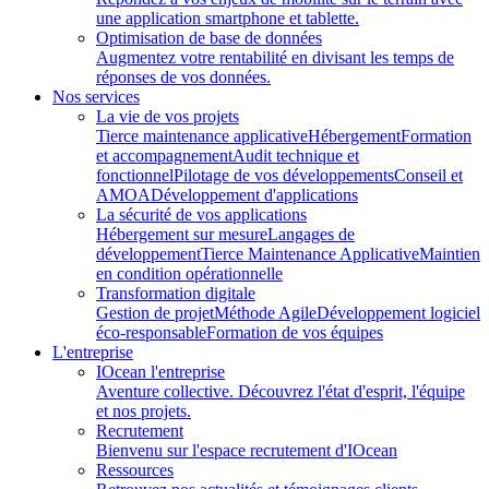
une application smartphone et tablette.
Optimisation de base de données
Augmentez votre rentabilité en divisant les temps de
réponses de vos données.
Nos services
La vie de vos projets
Tierce maintenance applicative
Hébergement
Formation
et accompagnement
Audit technique et
fonctionnel
Pilotage de vos développements
Conseil et
AMOA
Développement d'applications
La sécurité de vos applications
Hébergement sur mesure
Langages de
développement
Tierce Maintenance Applicative
Maintien
en condition opérationnelle
Transformation digitale
Gestion de projet
Méthode Agile
Développement logiciel
éco-responsable
Formation de vos équipes
L'entreprise
IOcean l'entreprise
Aventure collective. Découvrez l'état d'esprit, l'équipe
et nos projets.
Recrutement
Bienvenu sur l'espace recrutement d'IOcean
Ressources