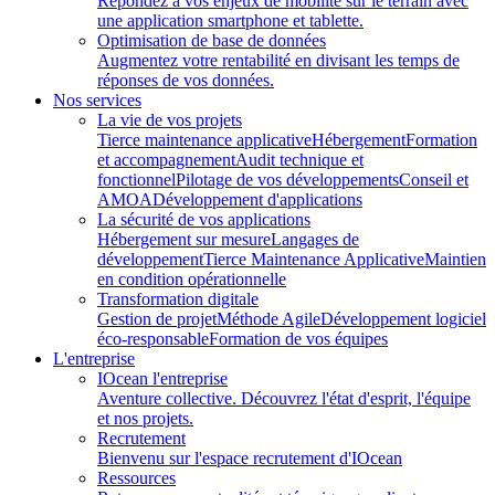
Répondez à vos enjeux de mobilité sur le terrain avec
une application smartphone et tablette.
Optimisation de base de données
Augmentez votre rentabilité en divisant les temps de
réponses de vos données.
Nos services
La vie de vos projets
Tierce maintenance applicative
Hébergement
Formation
et accompagnement
Audit technique et
fonctionnel
Pilotage de vos développements
Conseil et
AMOA
Développement d'applications
La sécurité de vos applications
Hébergement sur mesure
Langages de
développement
Tierce Maintenance Applicative
Maintien
en condition opérationnelle
Transformation digitale
Gestion de projet
Méthode Agile
Développement logiciel
éco-responsable
Formation de vos équipes
L'entreprise
IOcean l'entreprise
Aventure collective. Découvrez l'état d'esprit, l'équipe
et nos projets.
Recrutement
Bienvenu sur l'espace recrutement d'IOcean
Ressources