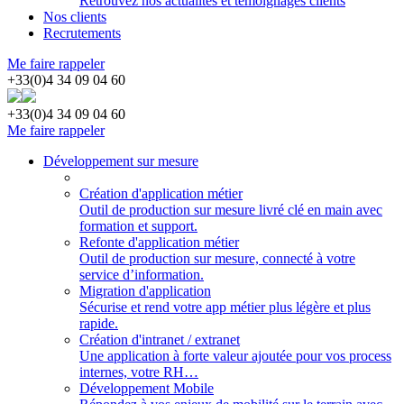
Retrouvez nos actualités et témoignages clients
Nos clients
Recrutements
Me faire rappeler
+33(0)4 34 09 04 60
+33(0)4 34 09 04 60
Me faire rappeler
Développement sur mesure
Création d'application métier
Outil de production sur mesure livré clé en main avec
formation et support.
Refonte d'application métier
Outil de production sur mesure, connecté à votre
service d’information.
Migration d'application
Sécurise et rend votre app métier plus légère et plus
rapide.
Création d'intranet / extranet
Une application à forte valeur ajoutée pour vos process
internes, votre RH…
Développement Mobile