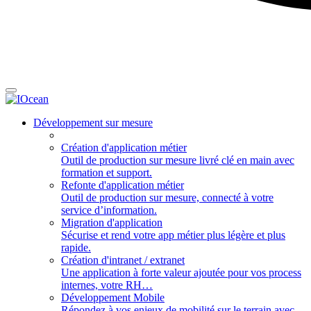
Développement sur mesure
Création d'application métier
Outil de production sur mesure livré clé en main avec
formation et support.
Refonte d'application métier
Outil de production sur mesure, connecté à votre
service d’information.
Migration d'application
Sécurise et rend votre app métier plus légère et plus
rapide.
Création d'intranet / extranet
Une application à forte valeur ajoutée pour vos process
internes, votre RH…
Développement Mobile
Répondez à vos enjeux de mobilité sur le terrain avec