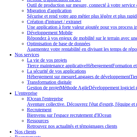
Outil de production sur mesure, connecté à votre service 
Migration d'application
Sécurise et rend votre app métier plus légère et plus rapid
Création d'intranet / extranet
Une application à forte valeur ajoutée pour vos process 
Développement Mobile
Répondez à vos enjeux de mobilité sur le terrain avec une
Optimisation de base de données
Augmentez votre rentabilité en divisant les temps de rép
Nos services
La vie de vos projets
Tierce maintenance applicative
Hébergement
Formation e
La sécurité de vos applications
Hébergement sur mesure
Langages de développement
Tie
Transformation digitale
Gestion de projet
Méthode Agile
Développement logiciel 
L'entreprise
IOcean l'entreprise
Aventure collective. Découvrez l'état d'esprit, l'équipe et 
Recrutement
Bienvenu sur l'espace recrutement d'IOcean
Ressources
Retrouvez nos actualités et témoignages clients
Nos clients