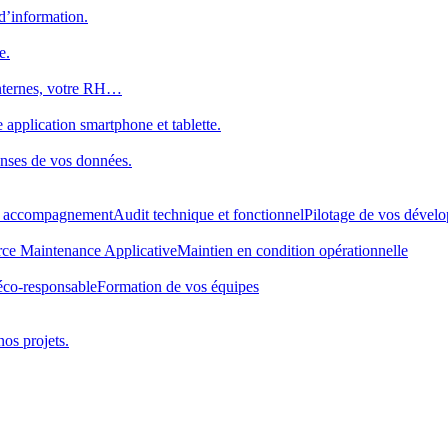
d’information.
e.
internes, votre RH…
 application smartphone et tablette.
onses de vos données.
t accompagnement
Audit technique et fonctionnel
Pilotage de vos dével
rce Maintenance Applicative
Maintien en condition opérationnelle
éco-responsable
Formation de vos équipes
nos projets.