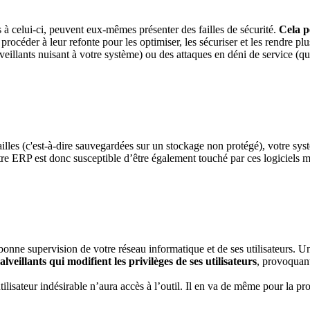
s à celui-ci, peuvent eux-mêmes présenter des failles de sécurité.
Cela pe
rocéder à leur refonte pour les optimiser, les sécuriser et les rendre pl
illants nuisant à votre système) ou des attaques en déni de service (qu
ailles (c'est-à-dire sauvegardées sur un stockage non protégé), votre sy
ERP est donc susceptible d’être également touché par ces logiciels ma
nne supervision de votre réseau informatique et de ses utilisateurs. Une 
illants qui modifient les privilèges de ses utilisateurs
, provoquant
lisateur indésirable n’aura accès à l’outil. Il en va de même pour la pr