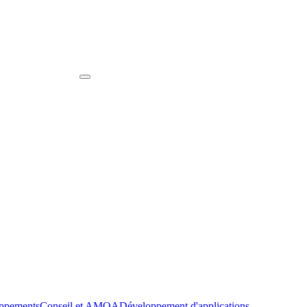
oppements
Conseil et AMOA
Développement d'applications