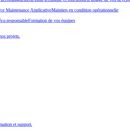
rce Maintenance Applicative
Maintien en condition opérationnelle
éco-responsable
Formation de vos équipes
nos projets.
mation et support.