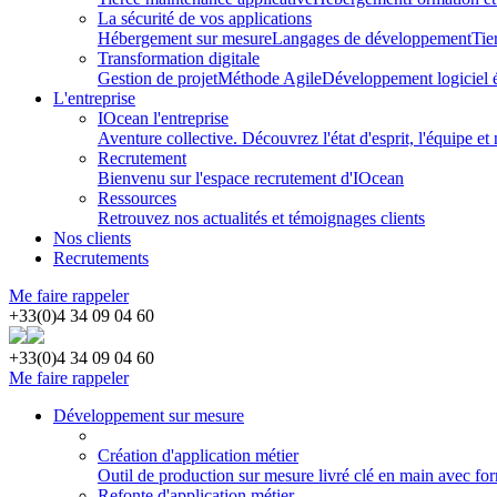
La sécurité de vos applications
Hébergement sur mesure
Langages de développement
Tie
Transformation digitale
Gestion de projet
Méthode Agile
Développement logiciel 
L'entreprise
IOcean l'entreprise
Aventure collective. Découvrez l'état d'esprit, l'équipe et 
Recrutement
Bienvenu sur l'espace recrutement d'IOcean
Ressources
Retrouvez nos actualités et témoignages clients
Nos clients
Recrutements
Me faire rappeler
+33(0)4 34 09 04 60
+33(0)4 34 09 04 60
Me faire rappeler
Développement sur mesure
Création d'application métier
Outil de production sur mesure livré clé en main avec for
Refonte d'application métier