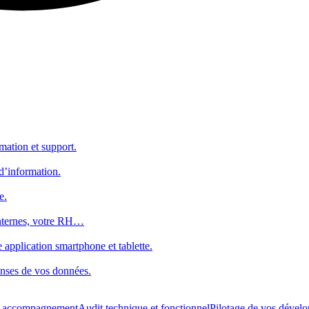
mation et support.
d’information.
e.
internes, votre RH…
 application smartphone et tablette.
onses de vos données.
t accompagnement
Audit technique et fonctionnel
Pilotage de vos dével