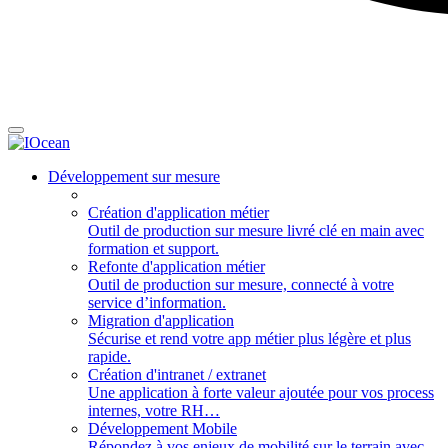
Développement sur mesure
Création d'application métier
Outil de production sur mesure livré clé en main avec
formation et support.
Refonte d'application métier
Outil de production sur mesure, connecté à votre
service d’information.
Migration d'application
Sécurise et rend votre app métier plus légère et plus
rapide.
Création d'intranet / extranet
Une application à forte valeur ajoutée pour vos process
internes, votre RH…
Développement Mobile
Répondez à vos enjeux de mobilité sur le terrain avec