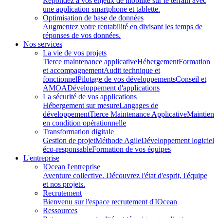
Répondez à vos enjeux de mobilité sur le terrain avec
une application smartphone et tablette.
Optimisation de base de données
Augmentez votre rentabilité en divisant les temps de
réponses de vos données.
Nos services
La vie de vos projets
Tierce maintenance applicative
Hébergement
Formation
et accompagnement
Audit technique et
fonctionnel
Pilotage de vos développements
Conseil et
AMOA
Développement d'applications
La sécurité de vos applications
Hébergement sur mesure
Langages de
développement
Tierce Maintenance Applicative
Maintien
en condition opérationnelle
Transformation digitale
Gestion de projet
Méthode Agile
Développement logiciel
éco-responsable
Formation de vos équipes
L'entreprise
IOcean l'entreprise
Aventure collective. Découvrez l'état d'esprit, l'équipe
et nos projets.
Recrutement
Bienvenu sur l'espace recrutement d'IOcean
Ressources