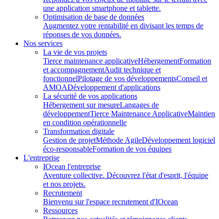
une application smartphone et tablette.
Optimisation de base de données
Augmentez votre rentabilité en divisant les temps de
réponses de vos données.
Nos services
La vie de vos projets
Tierce maintenance applicative
Hébergement
Formation
et accompagnement
Audit technique et
fonctionnel
Pilotage de vos développements
Conseil et
AMOA
Développement d'applications
La sécurité de vos applications
Hébergement sur mesure
Langages de
développement
Tierce Maintenance Applicative
Maintien
en condition opérationnelle
Transformation digitale
Gestion de projet
Méthode Agile
Développement logiciel
éco-responsable
Formation de vos équipes
L'entreprise
IOcean l'entreprise
Aventure collective. Découvrez l'état d'esprit, l'équipe
et nos projets.
Recrutement
Bienvenu sur l'espace recrutement d'IOcean
Ressources