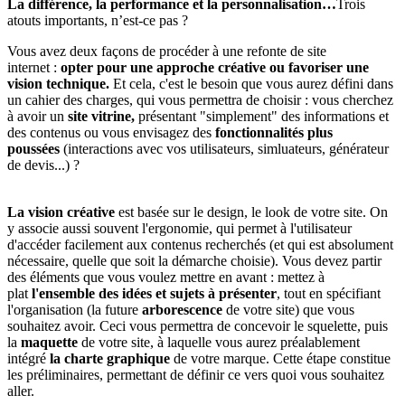
La différence, la performance et la personnalisation…
Trois
atouts importants, n’est-ce pas ?
Vous avez deux façons de procéder à une refonte de site
internet :
opter pour une approche créative ou favoriser une
vision technique.
Et cela, c'est le besoin que vous aurez défini dans
un cahier des charges, qui vous permettra de choisir : vous cherchez
à avoir un
site vitrine,
présentant "simplement" des informations et
des contenus ou vous envisagez des
fonctionnalités plus
poussées
(interactions avec vos utilisateurs, simluateurs, générateur
de devis...) ?
La vision créative
est basée sur le design, le look de votre site. On
y associe aussi souvent l'ergonomie, qui permet à l'utilisateur
d'accéder facilement aux contenus recherchés (et qui est absolument
nécessaire, quelle que soit la démarche choisie). Vous devez partir
des éléments que vous voulez mettre en avant : mettez à
plat
l'ensemble des idées et sujets à présenter
, tout en spécifiant
l'organisation (la future
arborescence
de votre site) que vous
souhaitez avoir. Ceci vous permettra de concevoir le squelette, puis
la
maquette
de votre site, à laquelle vous aurez préalablement
intégré
la charte graphique
de votre marque. Cette étape constitue
les préliminaires, permettant de définir ce vers quoi vous souhaitez
aller.