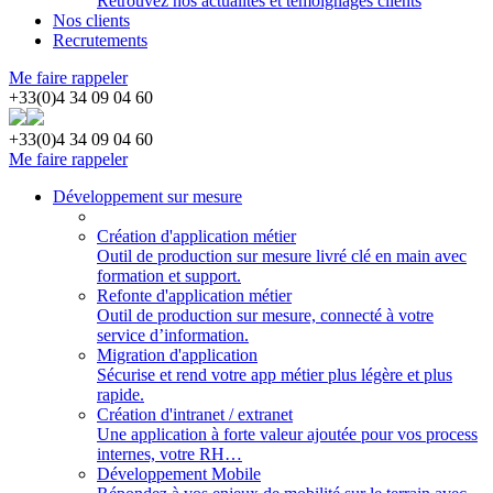
Retrouvez nos actualités et témoignages clients
Nos clients
Recrutements
Me faire rappeler
+33(0)4 34 09 04 60
+33(0)4 34 09 04 60
Me faire rappeler
Développement sur mesure
Création d'application métier
Outil de production sur mesure livré clé en main avec
formation et support.
Refonte d'application métier
Outil de production sur mesure, connecté à votre
service d’information.
Migration d'application
Sécurise et rend votre app métier plus légère et plus
rapide.
Création d'intranet / extranet
Une application à forte valeur ajoutée pour vos process
internes, votre RH…
Développement Mobile