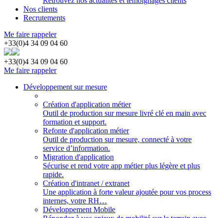
Retrouvez nos actualités et témoignages clients
Nos clients
Recrutements
Me faire rappeler
+33(0)4 34 09 04 60
+33(0)4 34 09 04 60
Me faire rappeler
Développement sur mesure
Création d'application métier
Outil de production sur mesure livré clé en main avec
formation et support.
Refonte d'application métier
Outil de production sur mesure, connecté à votre
service d’information.
Migration d'application
Sécurise et rend votre app métier plus légère et plus
rapide.
Création d'intranet / extranet
Une application à forte valeur ajoutée pour vos process
internes, votre RH…
Développement Mobile