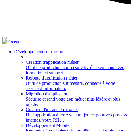
Développement sur mesure
Création d'application métier
Outil de production sur mesure livré clé en main avec
formation et support.
Refonte d'application métier
Outil de production sur mesure, connecté à votre
service d’information.
Migration d'application
Sécurise et rend votre app métier plus légère et plus
rapide.
Création d'intranet / extranet
Une application à forte valeur ajoutée pour vos process
internes, votre RH…
Développement Mobile
Répondez à vos enjeux de mobilité sur le terrain avec