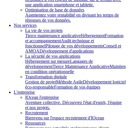
une application smartphone et tablette.
Optimisation de base de données
Augmentez votre rentabilité en divisant les temps de
réponses de vos données.
Nos services
La vie de vos projets
Tierce maintenance applicative
Hébergement
Formation
et accompagnement
Audit technique et
fonctionnel
Pilotage de vos développements
Conseil et
AMOA
Développement d'applications
La sécurité de vos applications
Hébergement sur mesure
Langages de
développement
Tierce Maintenance Applicative
Maintien
en condition opérationnelle
Transformation digitale
Gestion de projet
Méthode Agile
Développement logiciel
éco-responsable
Formation de vos équipes
L'entreprise
IOcean l'entreprise
Aventure collective. Découvrez l'état d'esprit, l'équipe
et nos projets.
Recrutement
Bienvenu sur l'espace recrutement d'IOcean
Ressources