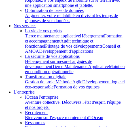
Répondez à vos enjeux de mobilité sur le terrain avec
une application smartphone et tablette.
Optimisation de base de données
Augmentez votre rentabilité en divisant les temps de
réponses de vos données.
Nos services
La vie de vos projets
Tierce maintenance applicative
Hébergement
Formation
et accompagnement
Audit technique et
fonctionnel
Pilotage de vos développements
Conseil et
AMOA
Développement d'applications
La sécurité de vos applications
Hébergement sur mesure
Langages de
développement
Tierce Maintenance Applicative
Maintien
en condition opérationnelle
Transformation digitale
Gestion de projet
Méthode Agile
Développement logiciel
éco-responsable
Formation de vos équipes
L'entreprise
IOcean l'entreprise
Aventure collective. Découvrez l'état d'esprit, l'équipe
et nos projets.
Recrutement
Bienvenu sur l'espace recrutement d'IOcean
Ressources