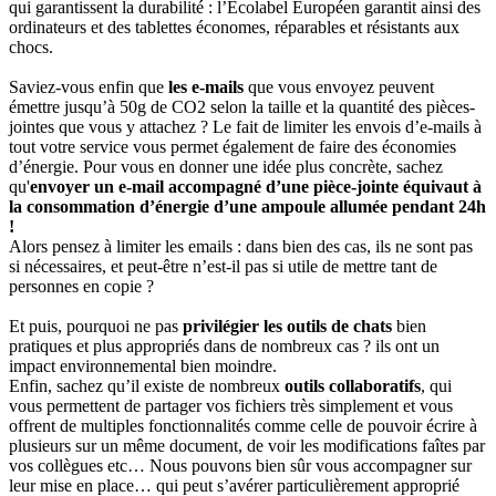
qui garantissent la durabilité : l’Ecolabel Européen garantit ainsi des
ordinateurs et des tablettes économes, réparables et résistants aux
chocs.
Saviez-vous enfin que
les e-mails
que vous envoyez peuvent
émettre jusqu’à 50g de CO2 selon la taille et la quantité des pièces-
jointes que vous y attachez ? Le fait de limiter les envois d’e-mails à
tout votre service vous permet également de faire des économies
d’énergie. Pour vous en donner une idée plus concrète, sachez
qu'
envoyer un e-mail accompagné d’une pièce-jointe équivaut à
la consommation d’énergie d’une ampoule allumée pendant 24h
!
Alors pensez à limiter les emails : dans bien des cas, ils ne sont pas
si nécessaires, et peut-être n’est-il pas si utile de mettre tant de
personnes en copie ?
Et puis, pourquoi ne pas
privilégier les outils de chats
bien
pratiques et plus appropriés dans de nombreux cas ? ils ont un
impact environnemental bien moindre.
Enfin, sachez qu’il existe de nombreux
outils collaboratifs
, qui
vous permettent de partager vos fichiers très simplement et vous
offrent de multiples fonctionnalités comme celle de pouvoir écrire à
plusieurs sur un même document, de voir les modifications faîtes par
vos collègues etc… Nous pouvons bien sûr vous accompagner sur
leur mise en place… qui peut s’avérer particulièrement approprié