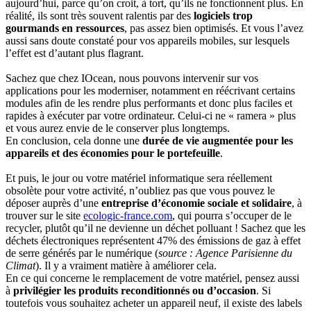
aujourd’hui, parce qu’on croit, à tort, qu’ils ne fonctionnent plus. En
réalité, ils sont très souvent ralentis par des
logiciels trop
gourmands en ressources
, pas assez bien optimisés. Et vous l’avez
aussi sans doute constaté pour vos appareils mobiles, sur lesquels
l’effet est d’autant plus flagrant.
Sachez que chez IOcean, nous pouvons intervenir sur vos
applications pour les moderniser, notamment en réécrivant certains
modules afin de les rendre plus performants et donc plus faciles et
rapides à exécuter par votre ordinateur. Celui-ci ne « ramera » plus
et vous aurez envie de le conserver plus longtemps.
En conclusion, cela donne une
durée de vie augmentée pour les
appareils et des économies pour le portefeuille
.
Et puis, le jour ou votre matériel informatique sera réellement
obsolète pour votre activité, n’oubliez pas que vous pouvez le
déposer auprès d’une
entreprise d’économie sociale et solidaire
, à
trouver sur le site
ecologic-france.com
, qui pourra s’occuper de le
recycler, plutôt qu’il ne devienne un déchet polluant ! Sachez que les
déchets électroniques représentent 47% des émissions de gaz à effet
de serre générés par le numérique (
source : Agence Parisienne du
Climat
). Il y a vraiment matière à améliorer cela.
En ce qui concerne le remplacement de votre matériel, pensez aussi
à
privilégier les produits reconditionnés ou d’occasion
. Si
toutefois vous souhaitez acheter un appareil neuf, il existe des labels