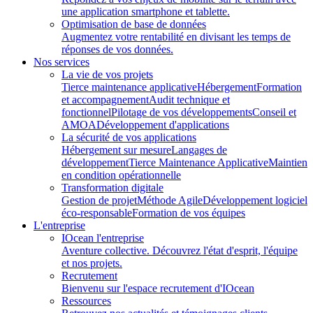
une application smartphone et tablette.
Optimisation de base de données
Augmentez votre rentabilité en divisant les temps de
réponses de vos données.
Nos services
La vie de vos projets
Tierce maintenance applicative
Hébergement
Formation
et accompagnement
Audit technique et
fonctionnel
Pilotage de vos développements
Conseil et
AMOA
Développement d'applications
La sécurité de vos applications
Hébergement sur mesure
Langages de
développement
Tierce Maintenance Applicative
Maintien
en condition opérationnelle
Transformation digitale
Gestion de projet
Méthode Agile
Développement logiciel
éco-responsable
Formation de vos équipes
L'entreprise
IOcean l'entreprise
Aventure collective. Découvrez l'état d'esprit, l'équipe
et nos projets.
Recrutement
Bienvenu sur l'espace recrutement d'IOcean
Ressources