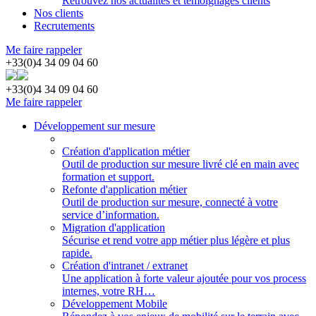
Retrouvez nos actualités et témoignages clients
Nos clients
Recrutements
Me faire rappeler
+33(0)4 34 09 04 60
+33(0)4 34 09 04 60
Me faire rappeler
Développement sur mesure
Création d'application métier
Outil de production sur mesure livré clé en main avec
formation et support.
Refonte d'application métier
Outil de production sur mesure, connecté à votre
service d’information.
Migration d'application
Sécurise et rend votre app métier plus légère et plus
rapide.
Création d'intranet / extranet
Une application à forte valeur ajoutée pour vos process
internes, votre RH…
Développement Mobile