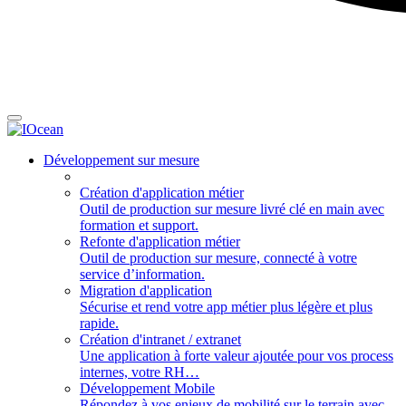
Développement sur mesure
Création d'application métier
Outil de production sur mesure livré clé en main avec
formation et support.
Refonte d'application métier
Outil de production sur mesure, connecté à votre
service d’information.
Migration d'application
Sécurise et rend votre app métier plus légère et plus
rapide.
Création d'intranet / extranet
Une application à forte valeur ajoutée pour vos process
internes, votre RH…
Développement Mobile
Répondez à vos enjeux de mobilité sur le terrain avec