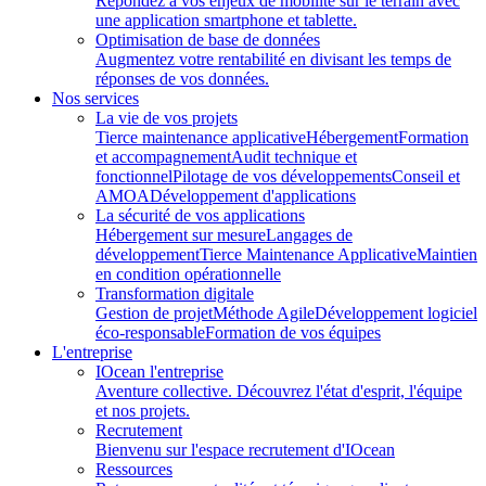
Répondez à vos enjeux de mobilité sur le terrain avec
une application smartphone et tablette.
Optimisation de base de données
Augmentez votre rentabilité en divisant les temps de
réponses de vos données.
Nos services
La vie de vos projets
Tierce maintenance applicative
Hébergement
Formation
et accompagnement
Audit technique et
fonctionnel
Pilotage de vos développements
Conseil et
AMOA
Développement d'applications
La sécurité de vos applications
Hébergement sur mesure
Langages de
développement
Tierce Maintenance Applicative
Maintien
en condition opérationnelle
Transformation digitale
Gestion de projet
Méthode Agile
Développement logiciel
éco-responsable
Formation de vos équipes
L'entreprise
IOcean l'entreprise
Aventure collective. Découvrez l'état d'esprit, l'équipe
et nos projets.
Recrutement
Bienvenu sur l'espace recrutement d'IOcean
Ressources