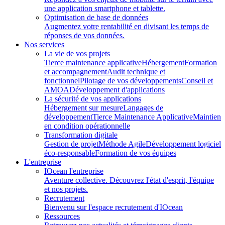
une application smartphone et tablette.
Optimisation de base de données
Augmentez votre rentabilité en divisant les temps de
réponses de vos données.
Nos services
La vie de vos projets
Tierce maintenance applicative
Hébergement
Formation
et accompagnement
Audit technique et
fonctionnel
Pilotage de vos développements
Conseil et
AMOA
Développement d'applications
La sécurité de vos applications
Hébergement sur mesure
Langages de
développement
Tierce Maintenance Applicative
Maintien
en condition opérationnelle
Transformation digitale
Gestion de projet
Méthode Agile
Développement logiciel
éco-responsable
Formation de vos équipes
L'entreprise
IOcean l'entreprise
Aventure collective. Découvrez l'état d'esprit, l'équipe
et nos projets.
Recrutement
Bienvenu sur l'espace recrutement d'IOcean
Ressources