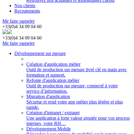
Retrouvez nos actualités et témoignages clients
Nos clients
Recrutements
Me faire rappeler
+33(0)4 34 09 04 60
+33(0)4 34 09 04 60
Me faire rappeler
Développement sur mesure
Création d'application métier
Outil de production sur mesure livré clé en main avec
formation et support.
Refonte d'application métier
Outil de production sur mesure, connecté à votre
service d’information.
Migration d'application
Sécurise et rend votre app métier plus légère et plus
rapide.
Création d'intranet / extranet
Une application à forte valeur ajoutée pour vos process
internes, votre RH…
Développement Mobile