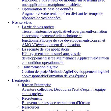
Répondez à vos enjeux de mobilité sur le terrain avec
une application smartphone et tablette.
Optimisation de base de données
Augmentez votre rentabilité en divisant les temps de
réponses de vos données.
Nos services
La vie de vos projets
Tierce maintenance applicative
Hébergement
Formation
et accompagnement
Audit technique et
fonctionnel
Pilotage de vos développements
Conseil et
AMOA
Développement d'applications
La sécurité de vos applications
Hébergement sur mesure
Langages de
développement
Tierce Maintenance Applicative
Maintien
en condition opérationnelle
Transformation digitale
Gestion de projet
Méthode Agile
Développement logiciel
éco-responsable
Formation de vos équipes
L'entreprise
IOcean l'entreprise
Aventure collective. Découvrez l'état d'esprit, l'équipe
et nos projets.
Recrutement
Bienvenu sur l'espace recrutement d'IOcean
Ressources