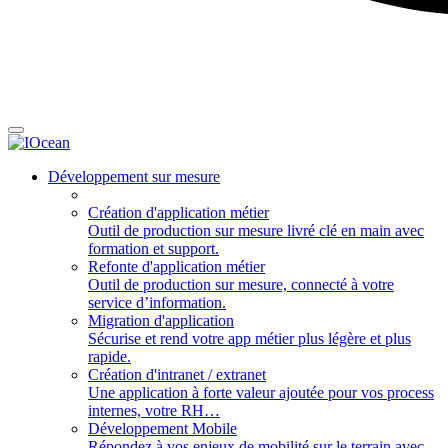
Développement sur mesure
Création d'application métier
Outil de production sur mesure livré clé en main avec
formation et support.
Refonte d'application métier
Outil de production sur mesure, connecté à votre
service d’information.
Migration d'application
Sécurise et rend votre app métier plus légère et plus
rapide.
Création d'intranet / extranet
Une application à forte valeur ajoutée pour vos process
internes, votre RH…
Développement Mobile
Répondez à vos enjeux de mobilité sur le terrain avec